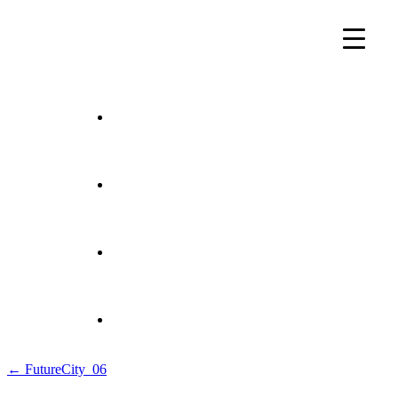
Beitragsnavigation
← FutureCity_06