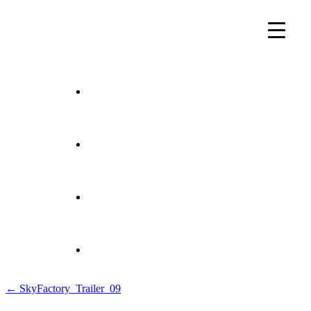
Beitragsnavigation
← SkyFactory_Trailer_09