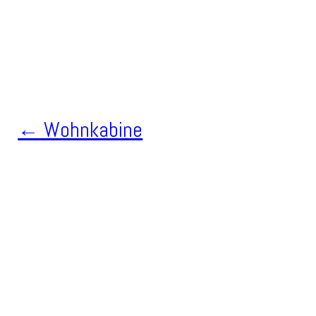
← Wohnkabine
Beitragsnavigation